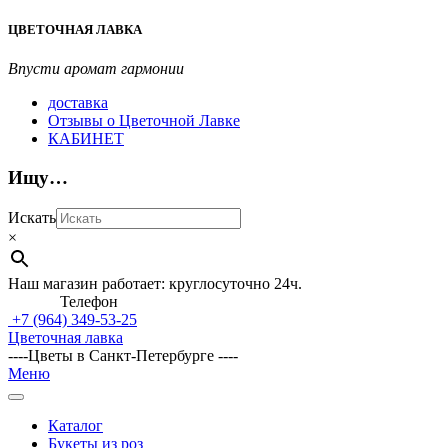
Перейти
ЦВЕТОЧНАЯ ЛАВКА
к
содержимому
Впусти аромат гармонии
доставка
Отзывы о Цветочной Лавке
КАБИНЕТ
Ищу…
Искать
×
Наш магазин работает: круглосуточно 24ч.
Телефон
+7 (964)
349-53-25
Цветочная лавка
----Цветы в Санкт-Петербурге ----
Главное
Меню
навигационное
меню
Каталог
Букеты из роз