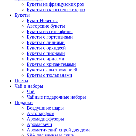
Букеты из французских роз
Букеты из классических роз
Букеты
Букет Невесты
Авторские букеты
Букеты из гипсофилы
Букеты с гортензиями
Букеты с лилиями
Букеты с орхидеей
Букеты с пионами
Букеты с ирисами
Букеты с хризантемами
Букеты с альстромерией
Букеты с тюльпанами
Цветы
Чай и наборы
Чай
Чайные подарочные наборы
Подарки
Воздушные шары
Автопарфюм
Аромадиффузоры
Аромасвечи
Ароматичекий спрей для дома
SPA для ванны и душа