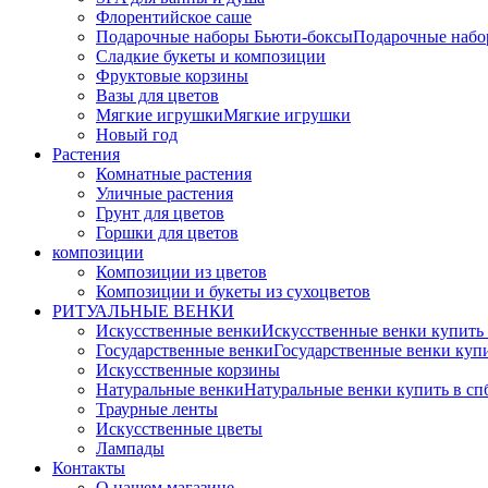
Флорентийское саше
Подарочные наборы Бьюти-боксы
Подарочные наб
Сладкие букеты и композиции
Фруктовые корзины
Вазы для цветов
Мягкие игрушки
Мягкие игрушки
Новый год
Растения
Комнатные растения
Уличные растения
Грунт для цветов
Горшки для цветов
композиции
Композиции из цветов
Композиции и букеты из сухоцветов
РИТУАЛЬНЫЕ ВЕНКИ
Искусственные венки
Искусственные венки купить
Государственные венки
Государственные венки куп
Искусственные корзины
Натуральные венки
Натуральные венки купить в сп
Траурные ленты
Искусственные цветы
Лампады
Контакты
О нашем магазине