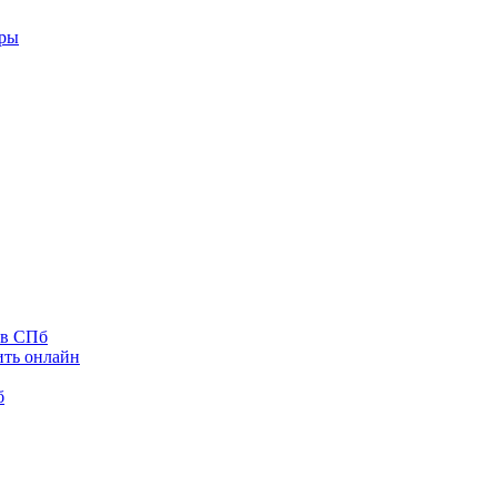
оры
 в СПб
ить онлайн
б