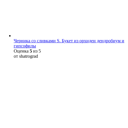
Черника со сливками S. Букет из орхидеи дендробиум и
гипсофилы
Оценка
5
из 5
от shatrograd