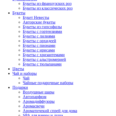
Букеты из французских роз
Букеты из классических роз
Букеты
Букет Невесты
Авторские букеты
Букеты из гипсофилы
Букеты с гортензиями
Букеты с лилиями
Букеты с орхидеей
Букеты с пионами
Букеты с ирисами
Букеты с хризантемами
Букеты с альстромерией
Букеты с тюльпанами
Цветы
Чай и наборы
Чай
Чайные подарочные наборы
Подарки
Воздушные шары
Автопарфюм
Аромадиффузоры
Аромасвечи
Ароматичекий спрей для дома
SPA для ванны и душа