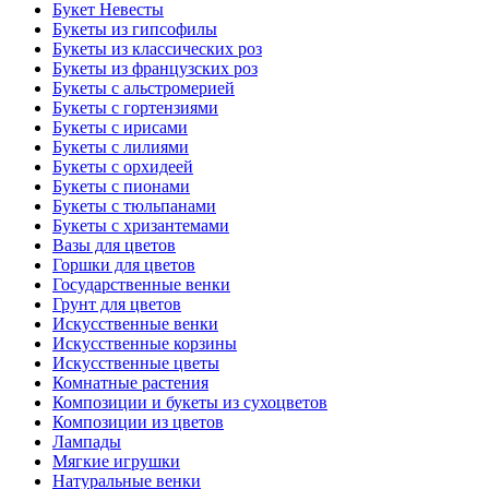
Букет Невесты
Букеты из гипсофилы
Букеты из классических роз
Букеты из французских роз
Букеты с альстромерией
Букеты с гортензиями
Букеты с ирисами
Букеты с лилиями
Букеты с орхидеей
Букеты с пионами
Букеты с тюльпанами
Букеты с хризантемами
Вазы для цветов
Горшки для цветов
Государственные венки
Грунт для цветов
Искусственные венки
Искусственные корзины
Искусственные цветы
Комнатные растения
Композиции и букеты из сухоцветов
Композиции из цветов
Лампады
Мягкие игрушки
Натуральные венки