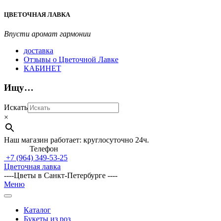
Перейти
ЦВЕТОЧНАЯ ЛАВКА
к
содержимому
Впусти аромат гармонии
доставка
Отзывы о Цветочной Лавке
КАБИНЕТ
Ищу…
Искать
×
Наш магазин работает: круглосуточно 24ч.
Телефон
+7 (964)
349-53-25
Цветочная лавка
----Цветы в Санкт-Петербурге ----
Главное
Меню
навигационное
меню
Каталог
Букеты из роз