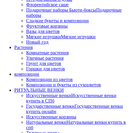
Флорентийское саше
Подарочные наборы Бьюти-боксы
Подарочные
наборы
Сладкие букеты и композиции
Фруктовые корзины
Вазы для цветов
Мягкие игрушки
Мягкие игрушки
Новый год
Растения
Комнатные растения
Уличные растения
Грунт для цветов
Горшки для цветов
композиции
Композиции из цветов
Композиции и букеты из сухоцветов
РИТУАЛЬНЫЕ ВЕНКИ
Искусственные венки
Искусственные венки
купить в СПб
Государственные венки
Государственные венки
купить онлайн
Искусственные корзины
Натуральные венки
Натуральные венки купить в
спб
Траурные ленты