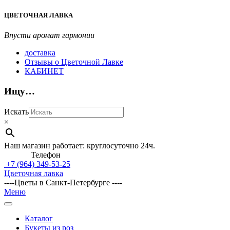
Перейти
ЦВЕТОЧНАЯ ЛАВКА
к
содержимому
Впусти аромат гармонии
доставка
Отзывы о Цветочной Лавке
КАБИНЕТ
Ищу…
Искать
×
Наш магазин работает: круглосуточно 24ч.
Телефон
+7 (964)
349-53-25
Цветочная лавка
----Цветы в Санкт-Петербурге ----
Главное
Меню
навигационное
меню
Каталог
Букеты из роз