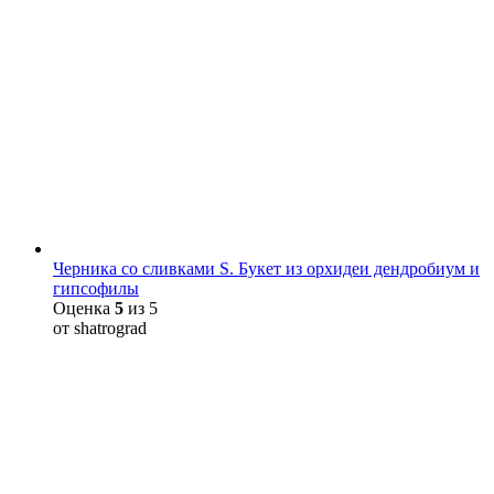
Черника со сливками S. Букет из орхидеи дендробиум и
гипсофилы
Оценка
5
из 5
от shatrograd