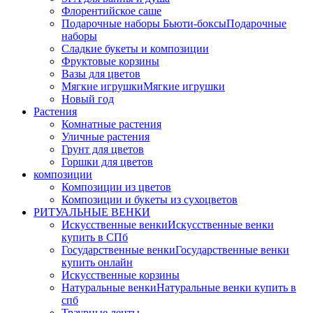
Флорентийское саше
Подарочные наборы Бьюти-боксы
Подарочные
наборы
Сладкие букеты и композиции
Фруктовые корзины
Вазы для цветов
Мягкие игрушки
Мягкие игрушки
Новый год
Растения
Комнатные растения
Уличные растения
Грунт для цветов
Горшки для цветов
композиции
Композиции из цветов
Композиции и букеты из сухоцветов
РИТУАЛЬНЫЕ ВЕНКИ
Искусственные венки
Искусственные венки
купить в СПб
Государственные венки
Государственные венки
купить онлайн
Искусственные корзины
Натуральные венки
Натуральные венки купить в
спб
Траурные ленты