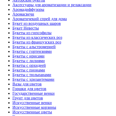
Авторские букеты
Аксессуары для ароматизации и релаксации
Аромадиффузоры
Аромасвечи
Ароматичекий спрей для дома
Букет из воздушных шаров
Букет Невесты
Букеты из гипсофилы
Букеты из классических роз
Букеты из французских роз
Букеты с альстромерией
Букеты с гортензиями
Букеты с ирисами
Букеты с лилиями
Букеты с орхидеей
Букеты с пионами
Букеты с тюльпанами
Букеты с хризантемами
Вазы для цветов
Горшки для цветов
Государственные венки
Грунт для цветов
Искусственные венки
Искусственные корзины
Искусственные цветы