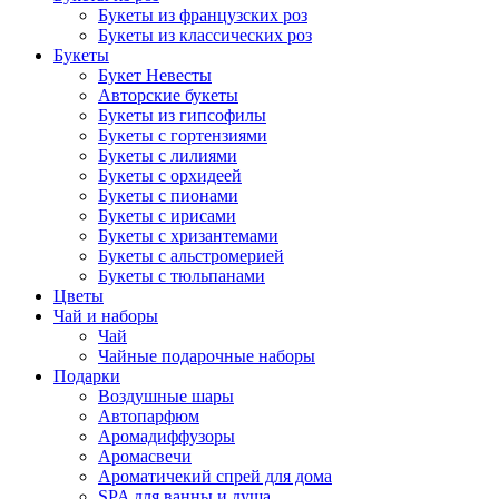
Букеты из французских роз
Букеты из классических роз
Букеты
Букет Невесты
Авторские букеты
Букеты из гипсофилы
Букеты с гортензиями
Букеты с лилиями
Букеты с орхидеей
Букеты с пионами
Букеты с ирисами
Букеты с хризантемами
Букеты с альстромерией
Букеты с тюльпанами
Цветы
Чай и наборы
Чай
Чайные подарочные наборы
Подарки
Воздушные шары
Автопарфюм
Аромадиффузоры
Аромасвечи
Ароматичекий спрей для дома
SPA для ванны и душа