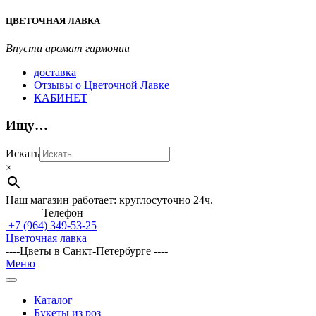
Перейти
ЦВЕТОЧНАЯ ЛАВКА
к
содержимому
Впусти аромат гармонии
доставка
Отзывы о Цветочной Лавке
КАБИНЕТ
Ищу…
Искать
×
Наш магазин работает: круглосуточно 24ч.
Телефон
+7 (964)
349-53-25
Цветочная лавка
----Цветы в Санкт-Петербурге ----
Главное
Меню
навигационное
меню
Каталог
Букеты из роз