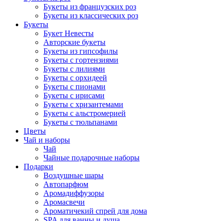
Букеты из французских роз
Букеты из классических роз
Букеты
Букет Невесты
Авторские букеты
Букеты из гипсофилы
Букеты с гортензиями
Букеты с лилиями
Букеты с орхидеей
Букеты с пионами
Букеты с ирисами
Букеты с хризантемами
Букеты с альстромерией
Букеты с тюльпанами
Цветы
Чай и наборы
Чай
Чайные подарочные наборы
Подарки
Воздушные шары
Автопарфюм
Аромадиффузоры
Аромасвечи
Ароматичекий спрей для дома
SPA для ванны и душа