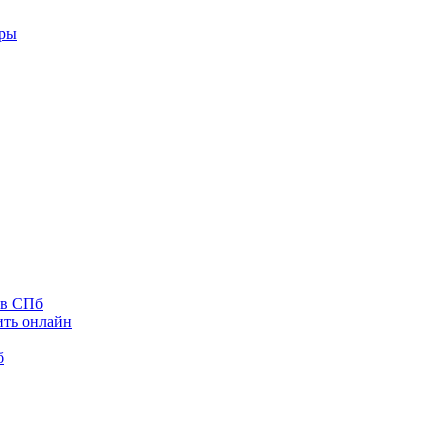
оры
 в СПб
ить онлайн
б