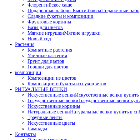
Флорентийское саше
Подарочные наборы Бьюти-боксы
Подарочные наб
Сладкие букеты и композиции
Фруктовые корзины
Вазы для цветов
Мягкие игрушки
Мягкие игрушки
Новый год
Растения
Комнатные растения
Уличные растения
Грунт для цветов
Горшки для цветов
композиции
Композиции из цветов
Композиции и букеты из сухоцветов
РИТУАЛЬНЫЕ ВЕНКИ
Искусственные венки
Искусственные венки купить
Государственные венки
Государственные венки куп
Искусственные корзины
Натуральные венки
Натуральные венки купить в сп
Траурные ленты
Искусственные цветы
Лампады
Контакты
О нашем магазине