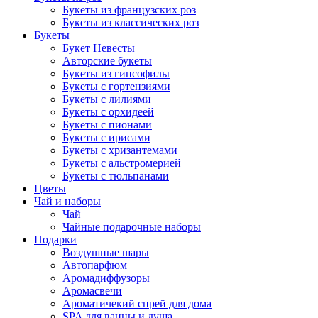
Букеты из французских роз
Букеты из классических роз
Букеты
Букет Невесты
Авторские букеты
Букеты из гипсофилы
Букеты с гортензиями
Букеты с лилиями
Букеты с орхидеей
Букеты с пионами
Букеты с ирисами
Букеты с хризантемами
Букеты с альстромерией
Букеты с тюльпанами
Цветы
Чай и наборы
Чай
Чайные подарочные наборы
Подарки
Воздушные шары
Автопарфюм
Аромадиффузоры
Аромасвечи
Ароматичекий спрей для дома
SPA для ванны и душа