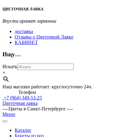
Перейти
ЦВЕТОЧНАЯ ЛАВКА
к
содержимому
Впусти аромат гармонии
доставка
Отзывы о Цветочной Лавке
КАБИНЕТ
Ищу…
Искать
×
Наш магазин работает: круглосуточно 24ч.
Телефон
+7 (964)
349-53-25
Цветочная лавка
----Цветы в Санкт-Петербурге ----
Главное
Меню
навигационное
меню
Каталог
Букеты из роз