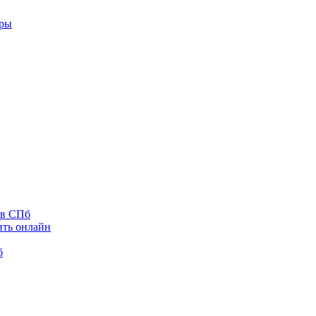
оры
 в СПб
ить онлайн
б