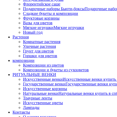
Флорентийское саше
Подарочные наборы Бьюти-боксы
Подарочные наб
Сладкие букеты и композиции
Фруктовые корзины
Вазы для цветов
Мягкие игрушки
Мягкие игрушки
Новый год
Растения
Комнатные растения
Уличные растения
Грунт для цветов
Горшки для цветов
композиции
Композиции из цветов
Композиции и букеты из сухоцветов
РИТУАЛЬНЫЕ ВЕНКИ
Искусственные венки
Искусственные венки купить
Государственные венки
Государственные венки куп
Искусственные корзины
Натуральные венки
Натуральные венки купить в сп
Траурные ленты
Искусственные цветы
Лампады
Контакты
О нашем магазине