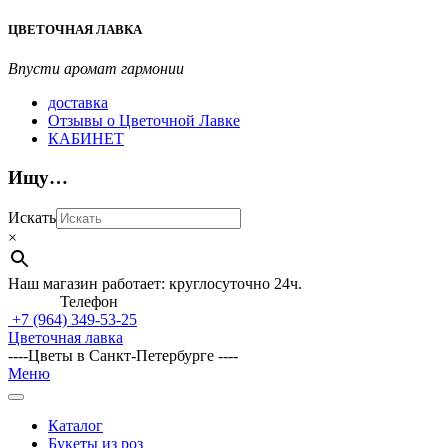
Перейти
ЦВЕТОЧНАЯ ЛАВКА
к
содержимому
Впусти аромат гармонии
доставка
Отзывы о Цветочной Лавке
КАБИНЕТ
Ищу…
Искать
×
Наш магазин работает: круглосуточно 24ч.
Телефон
+7 (964)
349-53-25
Цветочная лавка
----Цветы в Санкт-Петербурге ----
Главное
Меню
навигационное
меню
Каталог
Букеты из роз