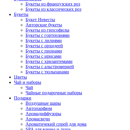
Букеты из французских роз
Букеты из классических роз
Букеты
Букет Невесты
Авторские букеты
Букеты из гипсофилы
Букеты с гортензиями
Букеты с лилиями
Букеты с орхидеей
Букеты с пионами
Букеты с ирисами
Букеты с хризантемами
Букеты с альстромерией
Букеты с тюльпанами
Цветы
Чай и наборы
Чай
Чайные подарочные наборы
Подарки
Воздушные шары
Автопарфюм
Аромадиффузоры
Аромасвечи
Ароматичекий спрей для дома
SPA для ванны и душа