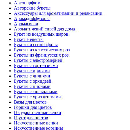
Автопарфюм
Авторские букеты
Аксессуары для ароматизации и релаксации
Аромадиффузоры
Аромасвечи
Ароматичекий спрей для дома
Букет из воздушных шаров
Букет Невесты
Букеты из гипсофилы
Букеты из классических роз
Букеты из французских роз
Букеты с альстромерией
Букеты с гортензиями
Букеты с ирисами
Букеты с лилиями
Букеты с орхидеей
Букеты с пионами
Букеты с тюльпанами
Букеты с хризантемами
Вазы для цветов
Горшки для цветов
Государственные венки
Грунт для цветов
Искусственные венки
Искусственные корзины