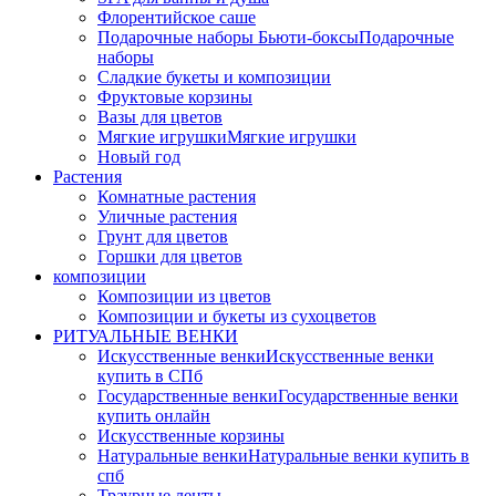
Флорентийское саше
Подарочные наборы Бьюти-боксы
Подарочные
наборы
Сладкие букеты и композиции
Фруктовые корзины
Вазы для цветов
Мягкие игрушки
Мягкие игрушки
Новый год
Растения
Комнатные растения
Уличные растения
Грунт для цветов
Горшки для цветов
композиции
Композиции из цветов
Композиции и букеты из сухоцветов
РИТУАЛЬНЫЕ ВЕНКИ
Искусственные венки
Искусственные венки
купить в СПб
Государственные венки
Государственные венки
купить онлайн
Искусственные корзины
Натуральные венки
Натуральные венки купить в
спб
Траурные ленты