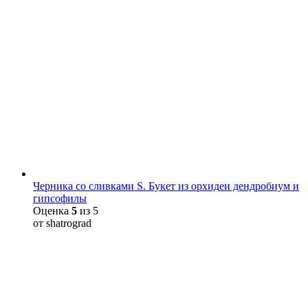
Черника со сливками S. Букет из орхидеи дендробиум и
гипсофилы
Оценка
5
из 5
от shatrograd