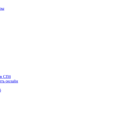
оры
 в СПб
ить онлайн
б