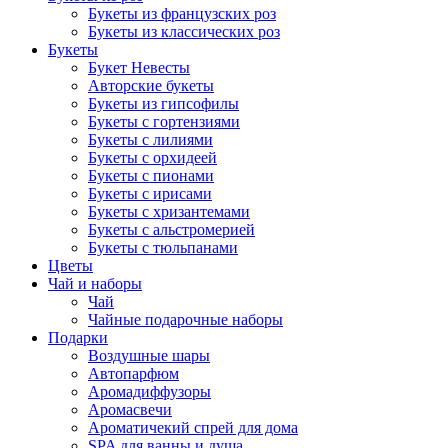
Букеты из французских роз
Букеты из классических роз
Букеты
Букет Невесты
Авторские букеты
Букеты из гипсофилы
Букеты с гортензиями
Букеты с лилиями
Букеты с орхидеей
Букеты с пионами
Букеты с ирисами
Букеты с хризантемами
Букеты с альстромерией
Букеты с тюльпанами
Цветы
Чай и наборы
Чай
Чайные подарочные наборы
Подарки
Воздушные шары
Автопарфюм
Аромадиффузоры
Аромасвечи
Ароматичекий спрей для дома
SPA для ванны и душа