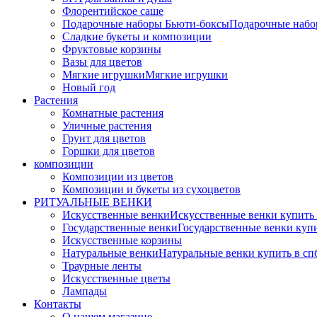
Флорентийское саше
Подарочные наборы Бьюти-боксы
Подарочные наб
Сладкие букеты и композиции
Фруктовые корзины
Вазы для цветов
Мягкие игрушки
Мягкие игрушки
Новый год
Растения
Комнатные растения
Уличные растения
Грунт для цветов
Горшки для цветов
композиции
Композиции из цветов
Композиции и букеты из сухоцветов
РИТУАЛЬНЫЕ ВЕНКИ
Искусственные венки
Искусственные венки купить
Государственные венки
Государственные венки куп
Искусственные корзины
Натуральные венки
Натуральные венки купить в сп
Траурные ленты
Искусственные цветы
Лампады
Контакты
О нашем магазине