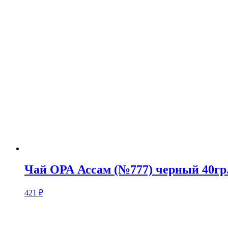
Чай ОРА Ассам (№777) черный 40гр
421
₽