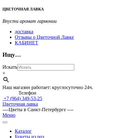
Перейти
ЦВЕТОЧНАЯ ЛАВКА
к
содержимому
Впусти аромат гармонии
доставка
Отзывы о Цветочной Лавке
КАБИНЕТ
Ищу…
Искать
×
Наш магазин работает: круглосуточно 24ч.
Телефон
+7 (964)
349-53-25
Цветочная лавка
----Цветы в Санкт-Петербурге ----
Главное
Меню
навигационное
меню
Каталог
Букеты из роз