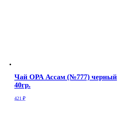
Чай ОРА Ассам (№777) черный
40гр.
421
₽