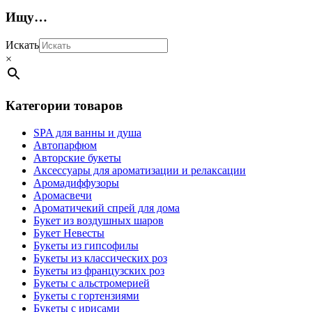
Ищу…
Искать
×
Категории товаров
SPA для ванны и душа
Автопарфюм
Авторские букеты
Аксессуары для ароматизации и релаксации
Аромадиффузоры
Аромасвечи
Ароматичекий спрей для дома
Букет из воздушных шаров
Букет Невесты
Букеты из гипсофилы
Букеты из классических роз
Букеты из французских роз
Букеты с альстромерией
Букеты с гортензиями
Букеты с ирисами