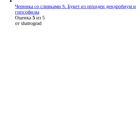
Черника со сливками S. Букет из орхидеи дендробиум и
гипсофилы
Оценка
5
из 5
от shatrograd