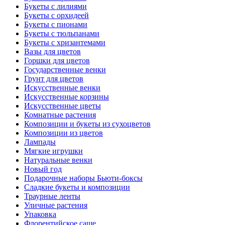
Букеты с лилиями
Букеты с орхидеей
Букеты с пионами
Букеты с тюльпанами
Букеты с хризантемами
Вазы для цветов
Горшки для цветов
Государственные венки
Грунт для цветов
Искусственные венки
Искусственные корзины
Искусственные цветы
Комнатные растения
Композиции и букеты из сухоцветов
Композиции из цветов
Лампады
Мягкие игрушки
Натуральные венки
Новый год
Подарочные наборы Бьюти-боксы
Сладкие букеты и композиции
Траурные ленты
Уличные растения
Упаковка
Флорентийское саше