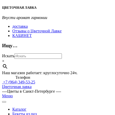
Перейти
ЦВЕТОЧНАЯ ЛАВКА
к
содержимому
Впусти аромат гармонии
доставка
Отзывы о Цветочной Лавке
КАБИНЕТ
Ищу…
Искать
×
Наш магазин работает: круглосуточно 24ч.
Телефон
+7 (964)
349-53-25
Цветочная лавка
----Цветы в Санкт-Петербурге ----
Главное
Меню
навигационное
меню
Каталог
Букеты из роз