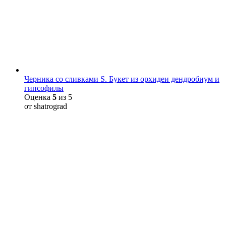
Черника со сливками S. Букет из орхидеи дендробиум и
гипсофилы
Оценка
5
из 5
от shatrograd