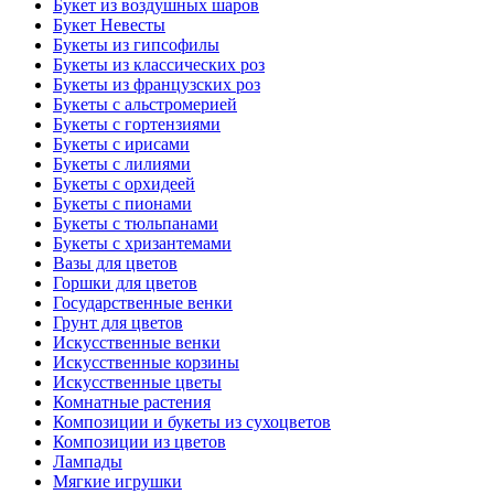
Букет из воздушных шаров
Букет Невесты
Букеты из гипсофилы
Букеты из классических роз
Букеты из французских роз
Букеты с альстромерией
Букеты с гортензиями
Букеты с ирисами
Букеты с лилиями
Букеты с орхидеей
Букеты с пионами
Букеты с тюльпанами
Букеты с хризантемами
Вазы для цветов
Горшки для цветов
Государственные венки
Грунт для цветов
Искусственные венки
Искусственные корзины
Искусственные цветы
Комнатные растения
Композиции и букеты из сухоцветов
Композиции из цветов
Лампады
Мягкие игрушки