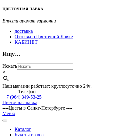
Перейти
ЦВЕТОЧНАЯ ЛАВКА
к
содержимому
Впусти аромат гармонии
доставка
Отзывы о Цветочной Лавке
КАБИНЕТ
Ищу…
Искать
×
Наш магазин работает: круглосуточно 24ч.
Телефон
+7 (964)
349-53-25
Цветочная лавка
----Цветы в Санкт-Петербурге ----
Главное
Меню
навигационное
меню
Каталог
Букеты из роз