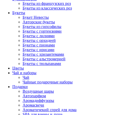
Букеты из французских роз
Букеты из классических роз
Букеты
Букет Невесты
Авторские букеты
Букеты из гипсофилы
Букеты с гортензиями
Букеты с лилиями
Букеты с орхидеей
Букеты с пионами
Букеты с ирисами
Букеты с хризантемами
Букеты с альстромерией
Букеты с тюльпанами
Цветы
Чай и наборы
Чай
Чайные подарочные наборы
Подарки
Воздушные шары
Автопарфюм
Аромадиффузоры
Аромасвечи
Ароматичекий спрей для дома
SPA для ванны и душа