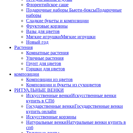
Флорентийское саше
Подарочные наборы Бьюти-боксы
Подарочные
наборы
Сладкие букеты и композиции
Фруктовые корзины
Вазы для цветов
Мягкие игрушки
Мягкие игрушки
Новый год
Растения
Комнатные растения
Уличные растения
Грунт для цветов
Горшки для цветов
композиции
Композиции из цветов
Композиции и букеты из сухоцветов
РИТУАЛЬНЫЕ ВЕНКИ
Искусственные венки
Искусственные венки
купить в СПб
Государственные венки
Государственные венки
купить онлайн
Искусственные корзины
Натуральные венки
Натуральные венки купить в
спб
Траурные ленты