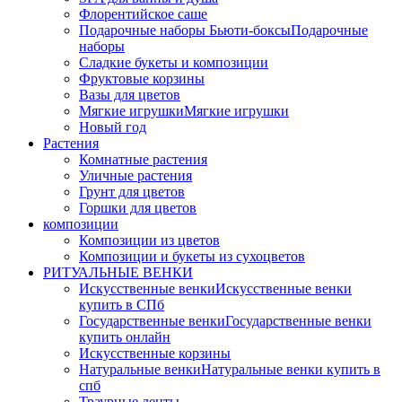
Флорентийское саше
Подарочные наборы Бьюти-боксы
Подарочные
наборы
Сладкие букеты и композиции
Фруктовые корзины
Вазы для цветов
Мягкие игрушки
Мягкие игрушки
Новый год
Растения
Комнатные растения
Уличные растения
Грунт для цветов
Горшки для цветов
композиции
Композиции из цветов
Композиции и букеты из сухоцветов
РИТУАЛЬНЫЕ ВЕНКИ
Искусственные венки
Искусственные венки
купить в СПб
Государственные венки
Государственные венки
купить онлайн
Искусственные корзины
Натуральные венки
Натуральные венки купить в
спб
Траурные ленты