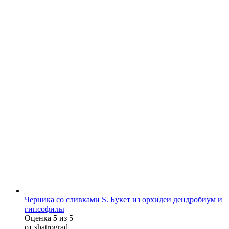
Черника со сливками S. Букет из орхидеи дендробиум и
гипсофилы
Оценка
5
из 5
от shatrograd