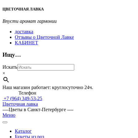
Перейти
ЦВЕТОЧНАЯ ЛАВКА
к
содержимому
Впусти аромат гармонии
доставка
Отзывы о Цветочной Лавке
КАБИНЕТ
Ищу…
Искать
×
Наш магазин работает: круглосуточно 24ч.
Телефон
+7 (964)
349-53-25
Цветочная лавка
----Цветы в Санкт-Петербурге ----
Главное
Меню
навигационное
меню
Каталог
Букеты из роз