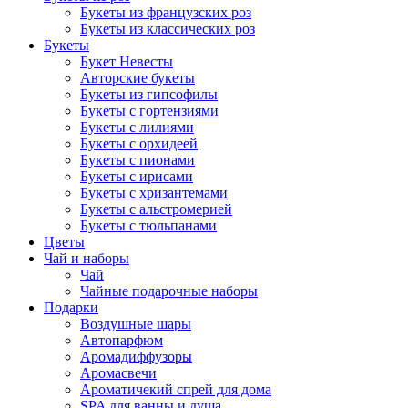
Букеты из французских роз
Букеты из классических роз
Букеты
Букет Невесты
Авторские букеты
Букеты из гипсофилы
Букеты с гортензиями
Букеты с лилиями
Букеты с орхидеей
Букеты с пионами
Букеты с ирисами
Букеты с хризантемами
Букеты с альстромерией
Букеты с тюльпанами
Цветы
Чай и наборы
Чай
Чайные подарочные наборы
Подарки
Воздушные шары
Автопарфюм
Аромадиффузоры
Аромасвечи
Ароматичекий спрей для дома
SPA для ванны и душа