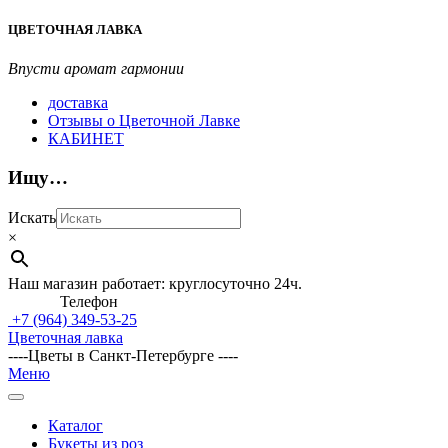
Перейти
ЦВЕТОЧНАЯ ЛАВКА
к
содержимому
Впусти аромат гармонии
доставка
Отзывы о Цветочной Лавке
КАБИНЕТ
Ищу…
Искать
×
Наш магазин работает: круглосуточно 24ч.
Телефон
+7 (964)
349-53-25
Цветочная лавка
----Цветы в Санкт-Петербурге ----
Главное
Меню
навигационное
меню
Каталог
Букеты из роз