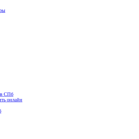
оры
 в СПб
ить онлайн
б