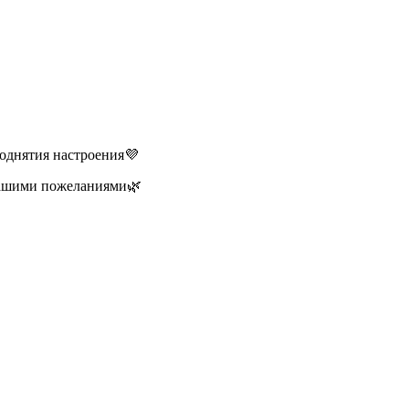
поднятия настроения💜
 вашими пожеланиями🌿