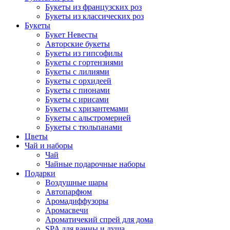
Букеты из французских роз
Букеты из классических роз
Букеты
Букет Невесты
Авторские букеты
Букеты из гипсофилы
Букеты с гортензиями
Букеты с лилиями
Букеты с орхидеей
Букеты с пионами
Букеты с ирисами
Букеты с хризантемами
Букеты с альстромерией
Букеты с тюльпанами
Цветы
Чай и наборы
Чай
Чайные подарочные наборы
Подарки
Воздушные шары
Автопарфюм
Аромадиффузоры
Аромасвечи
Ароматичекий спрей для дома
SPA для ванны и душа