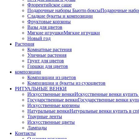
Флорентийское саше
Подарочные наборы Бьюти-боксы
Подарочные наб
Сладкие букеты и композиции
Фруктовые корзины
Вазы для цветов
Мягкие игрушки
Мягкие игрушки
Новый год
Растения
Комнатные растения
Уличные растения
Грунт для цветов
Горшки для цветов
композиции
Композиции из цветов
Композиции и букеты из сухоцветов
РИТУАЛЬНЫЕ ВЕНКИ
Искусственные венки
Искусственные венки купить
Государственные венки
Государственные венки куп
Искусственные корзины
Натуральные венки
Натуральные венки купить в сп
Траурные ленты
Искусственные цветы
Лампады
Контакты
О нашем магазине