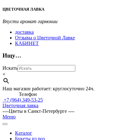
Перейти
ЦВЕТОЧНАЯ ЛАВКА
к
содержимому
Впусти аромат гармонии
доставка
Отзывы о Цветочной Лавке
КАБИНЕТ
Ищу…
Искать
×
Наш магазин работает: круглосуточно 24ч.
Телефон
+7 (964)
349-53-25
Цветочная лавка
----Цветы в Санкт-Петербурге ----
Главное
Меню
навигационное
меню
Каталог
Букеты из роз