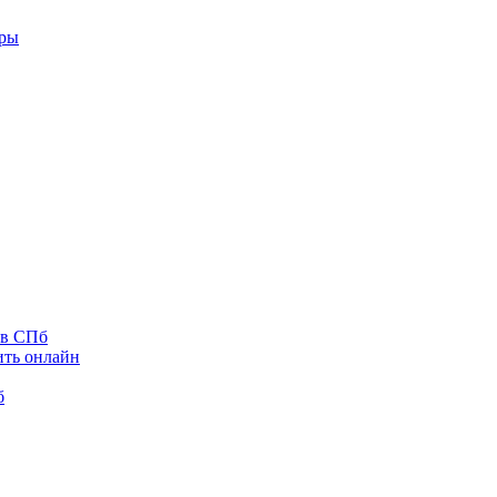
оры
 в СПб
ить онлайн
б