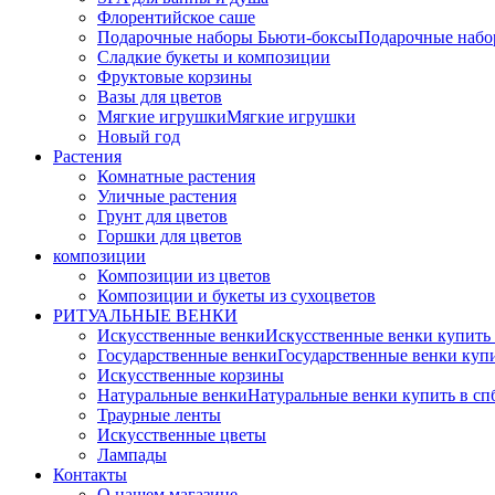
Флорентийское саше
Подарочные наборы Бьюти-боксы
Подарочные наб
Сладкие букеты и композиции
Фруктовые корзины
Вазы для цветов
Мягкие игрушки
Мягкие игрушки
Новый год
Растения
Комнатные растения
Уличные растения
Грунт для цветов
Горшки для цветов
композиции
Композиции из цветов
Композиции и букеты из сухоцветов
РИТУАЛЬНЫЕ ВЕНКИ
Искусственные венки
Искусственные венки купить
Государственные венки
Государственные венки куп
Искусственные корзины
Натуральные венки
Натуральные венки купить в сп
Траурные ленты
Искусственные цветы
Лампады
Контакты
О нашем магазине