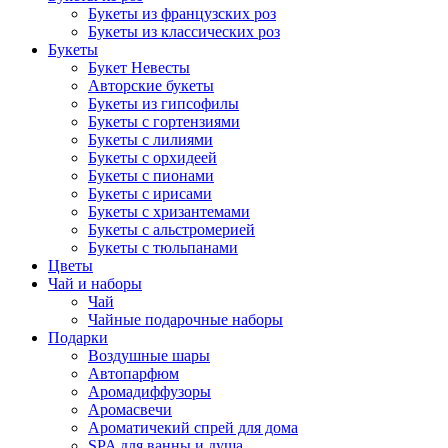
Букеты из французских роз
Букеты из классических роз
Букеты
Букет Невесты
Авторские букеты
Букеты из гипсофилы
Букеты с гортензиями
Букеты с лилиями
Букеты с орхидеей
Букеты с пионами
Букеты с ирисами
Букеты с хризантемами
Букеты с альстромерией
Букеты с тюльпанами
Цветы
Чай и наборы
Чай
Чайные подарочные наборы
Подарки
Воздушные шары
Автопарфюм
Аромадиффузоры
Аромасвечи
Ароматичекий спрей для дома
SPA для ванны и душа