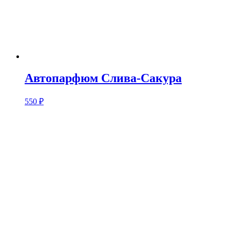
Автопарфюм Слива-Сакура
550
₽