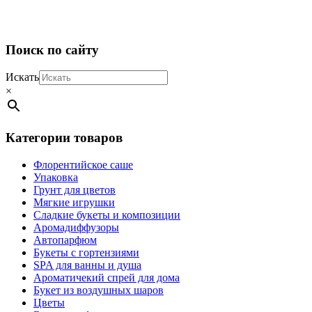
2017-
Поиск по сайту
01-
02
Искать
×
Категории товаров
Флорентийское саше
Упаковка
Грунт для цветов
Мягкие игрушки
Сладкие букеты и композиции
Аромадиффузоры
Автопарфюм
Букеты с гортензиями
SPA для ванны и душа
Ароматичекий спрей для дома
Букет из воздушных шаров
Цветы