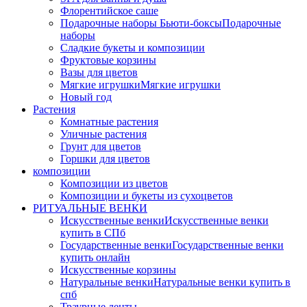
Флорентийское саше
Подарочные наборы Бьюти-боксы
Подарочные
наборы
Сладкие букеты и композиции
Фруктовые корзины
Вазы для цветов
Мягкие игрушки
Мягкие игрушки
Новый год
Растения
Комнатные растения
Уличные растения
Грунт для цветов
Горшки для цветов
композиции
Композиции из цветов
Композиции и букеты из сухоцветов
РИТУАЛЬНЫЕ ВЕНКИ
Искусственные венки
Искусственные венки
купить в СПб
Государственные венки
Государственные венки
купить онлайн
Искусственные корзины
Натуральные венки
Натуральные венки купить в
спб
Траурные ленты