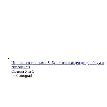
Черника со сливками S. Букет из орхидеи дендробиум и
гипсофилы
Оценка
5
из 5
от shatrograd