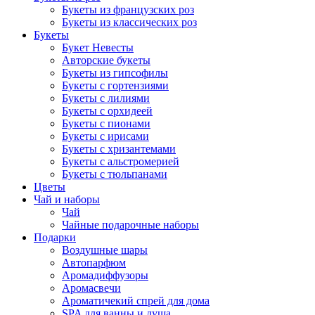
Букеты из французских роз
Букеты из классических роз
Букеты
Букет Невесты
Авторские букеты
Букеты из гипсофилы
Букеты с гортензиями
Букеты с лилиями
Букеты с орхидеей
Букеты с пионами
Букеты с ирисами
Букеты с хризантемами
Букеты с альстромерией
Букеты с тюльпанами
Цветы
Чай и наборы
Чай
Чайные подарочные наборы
Подарки
Воздушные шары
Автопарфюм
Аромадиффузоры
Аромасвечи
Ароматичекий спрей для дома
SPA для ванны и душа