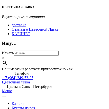
Перейти
ЦВЕТОЧНАЯ ЛАВКА
к
содержимому
Впусти аромат гармонии
доставка
Отзывы о Цветочной Лавке
КАБИНЕТ
Ищу…
Искать
×
Наш магазин работает: круглосуточно 24ч.
Телефон
+7 (964)
349-53-25
Цветочная лавка
----Цветы в Санкт-Петербурге ----
Главное
Меню
навигационное
меню
Каталог
Букеты из роз